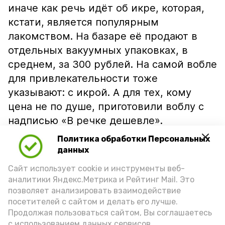
иначе как речь идёт об икре, которая,
кстати, является популярным
лакомством. На базаре её продают в
отдельных вакуумных упаковках, в
среднем, за 300 рублей. На самой вобле
для привлекательности тоже
указывают: с икрой. А для тех, кому
цена не по душе, приготовили воблу с
надписью «В речке дешевле».
Политика обработки Персональных
данных
Сайт использует cookie и инструменты веб-
аналитики Яндекс.Метрика и Рейтинг Mail. Это
позволяет анализировать взаимодействие
посетителей с сайтом и делать его лучше.
Продолжая пользоваться сайтом, Вы соглашаетесь
с использованием данных сервисов.