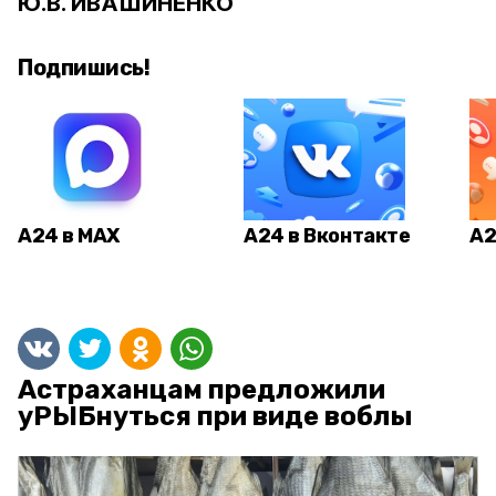
Ю.В. ИВАШИНЕНКО
Подпишись!
А24 в MAX
А24 в Вконтакте
А2
Астраханцам предложили
уРЫБнуться при виде воблы