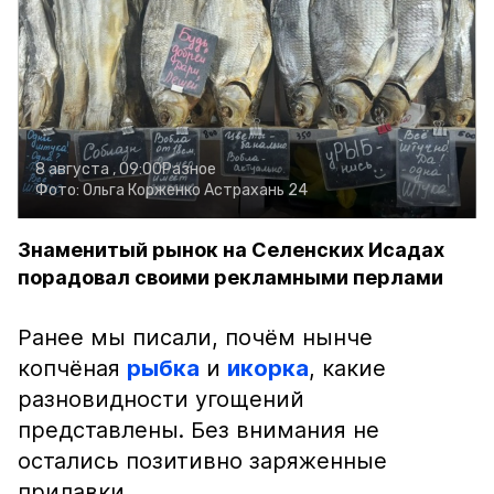
8 августа , 09:00
Разное
Фото:
Ольга Корженко
Астрахань 24
Знаменитый рынок на Селенских Исадах
порадовал своими рекламными перлами
Ранее мы писали, почём нынче
копчёная
рыбка
и
икорка
, какие
разновидности угощений
представлены. Без внимания не
остались позитивно заряженные
прилавки.