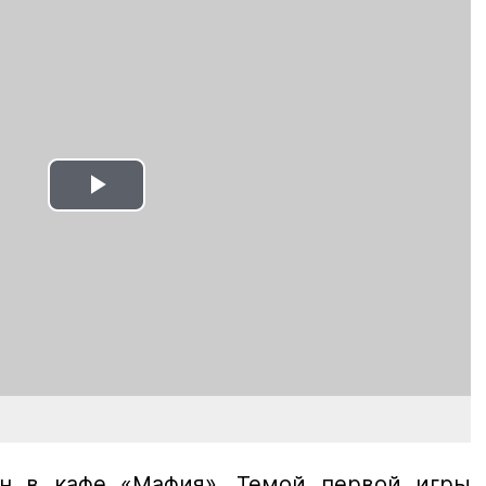
Play
Video
ан в кафе «Мафия». Темой первой игры