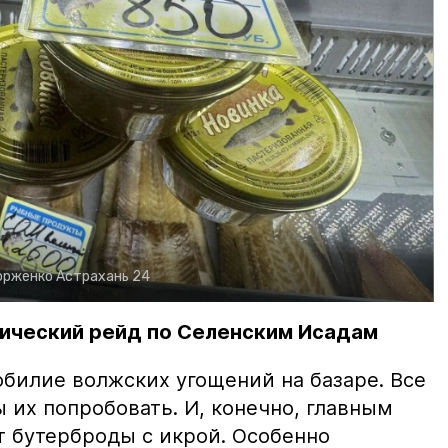
орженко
Астрахань 24
ический рейд по Селенским Исадам
билие волжских угощений на базаре. Все
ы их попробовать. И, конечно, главным
т бутерброды с икрой. Особенно