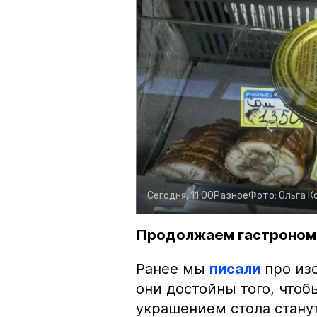
Сегодня, 11:00
Разное
Фото:
Ольга К
Продолжаем гастроном
Ранее мы
писали
про изо
они достойны того, чтоб
украшением стола стану