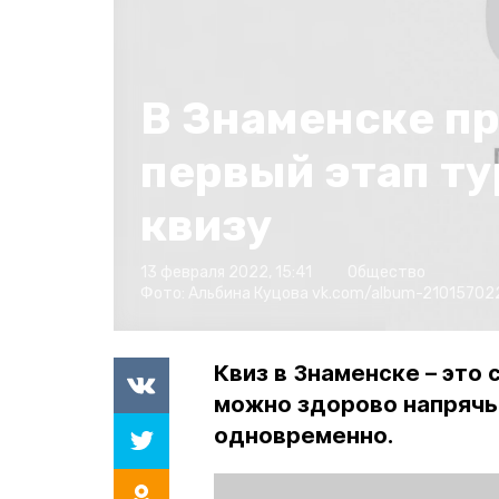
В Знаменске п
первый этап ту
квизу
13 февраля 2022, 15:41
Общество
Фото:
Альбина Куцова
vk.com/album-2101570
Квиз в Знаменске – это 
можно здорово напрячь 
одновременно.