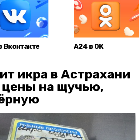
в Вконтакте
А24 в ОК
ит икра в Астрахани
: цены на щучью,
чёрную