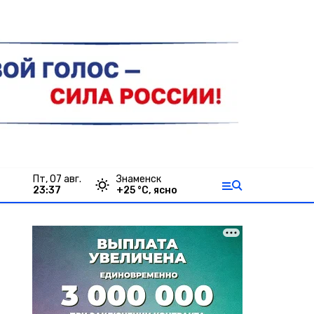
пт, 07 авг.
Знаменск
23:37
+
25
°С,
ясно