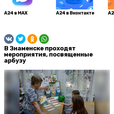
А24 в MAX
А24 в Вконтакте
А2
В Знаменске проходят
мероприятия, посвященные
арбузу