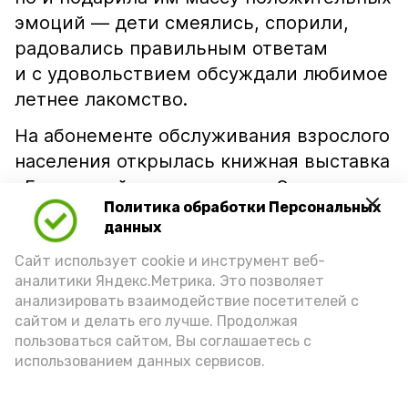
эмоций — дети смеялись, спорили,
радовались правильным ответам
и с удовольствием обсуждали любимое
летнее лакомство.
На абонементе обслуживания взрослого
населения открылась книжная выставка
«Бесценный дар природы». Экспозиция
Политика обработки Персональных
— настоящий гимн бахчевым и
данных
помидорным культурам. Здесь собраны
Сайт использует cookie и инструмент веб-
издания, рассказывающие о традициях
аналитики Яндекс.Метрика. Это позволяет
выращивания арбузов и помидоров, об
анализировать взаимодействие посетителей с
агротехнике, истории бахчеводства в
сайтом и делать его лучше. Продолжая
крае, а также о пользе этих культур.
пользоваться сайтом, Вы соглашаетесь с
использованием данных сервисов.
Подпишись!