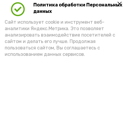
Политика обработки Персональных
данных
Видео: управление пресс-службы и информации
Сайт использует cookie и инструмент веб-
администрации губернатора АО
аналитики Яндекс.Метрика. Это позволяет
анализировать взаимодействие посетителей с
сайтом и делать его лучше. Продолжая
год единства народов
закон
пользоваться сайтом, Вы соглашаетесь с
использованием данных сервисов.
Подпишись!
А24 в MAX
А24 в Вконтакте
А2