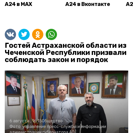
А24 в MAX
А24 в Вконтакте
А2
Гостей Астраханской области из
Чеченской Республики призвали
соблюдать закон и порядок
6 августа , 16:15
Общество
Фото:
управление пресс-службы и информации
администрации губернатора АО