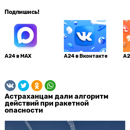
Подпишись!
А24 в MAX
А24 в Вконтакте
А2
Астраханцам дали алгоритм
действий при ракетной
опасности