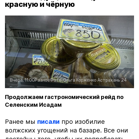
красную и чёрную
Вчера, 11:00
Разное
Фото:
Ольга Корженко
Астрахань 24
Продолжаем гастрономический рейд по
Селенским Исадам
Ранее мы
писали
про изобилие
волжских угощений на базаре. Все они