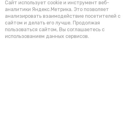
Сайт использует cookie и инструмент веб-
аналитики Яндекс.Метрика. Это позволяет
анализировать взаимодействие посетителей с
А24 в MAX
А24 в Вконтакте
А2
сайтом и делать его лучше. Продолжая
пользоваться сайтом, Вы соглашаетесь с
использованием данных сервисов.
Астраханцам дали алгоритм
действий при ракетной
опасности