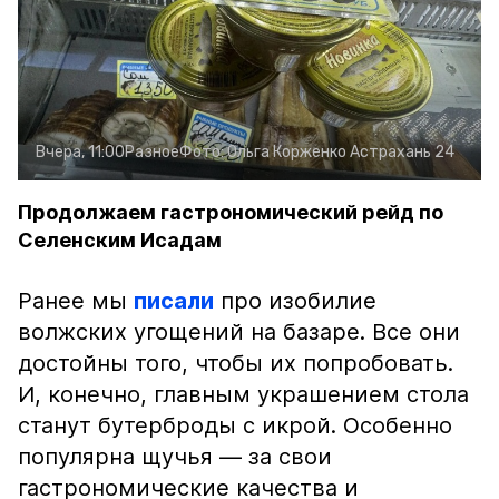
Вчера, 11:00
Разное
Фото:
Ольга Корженко
Астрахань 24
Продолжаем гастрономический рейд по
Селенским Исадам
Ранее мы
писали
про изобилие
волжских угощений на базаре. Все они
достойны того, чтобы их попробовать.
И, конечно, главным украшением стола
станут бутерброды с икрой. Особенно
популярна щучья — за свои
гастрономические качества и