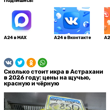
Подпишись!
А24 в MAX
А24 в Вконтакте
А2
Сколько стоит икра в Астрахани
в 2026 году: цены на щучью,
красную и чёрную