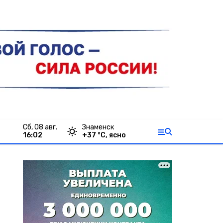
сб, 08 авг.
Знаменск
16:02
+
37
°С,
ясно