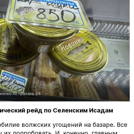
рженко
Астрахань 24
ический рейд по Селенским Исадам
билие волжских угощений на базаре. Все
ы их попробовать. И, конечно, главным