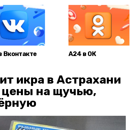
в Вконтакте
А24 в ОК
ит икра в Астрахани
: цены на щучью,
чёрную