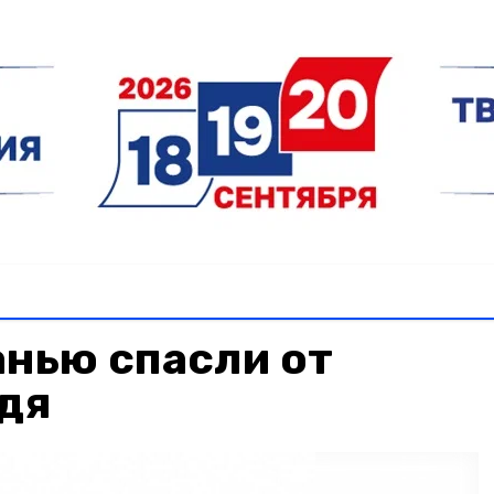
нью спасли от
едя