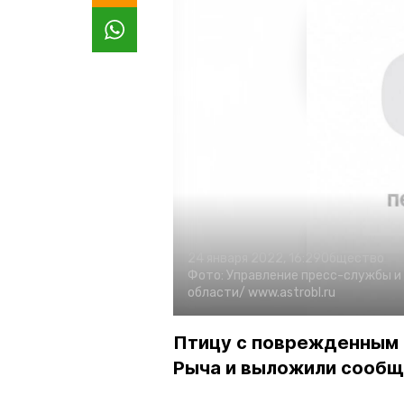
24 января 2022, 16:29
Общество
Фото:
Управление пресс-службы и
области/
www.astrobl.ru
Птицу с поврежденным 
Рыча и выложили сообщ