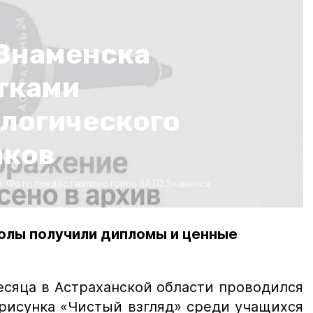
Знаменска
тками
ологического
нков
о:
Фото предоставлено гороо ЗАТО Знаменск
олы получили дипломы и ценные
есяца в Астраханской области проводился
 рисунка «Чистый взгляд» среди учащихся