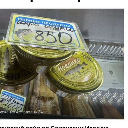
орженко
Астрахань 24
ический рейд по Селенским Исадам