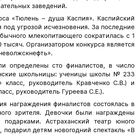
вательных заведений.
рса «Тюлень – душа Каспия». Каспийский
 под угрозой исчезновения. За последние
обычного млекопитающего сократилась с 1
 тысяч. Организатором конкурса является
еволжскнефть».
ли определены сто финалистов, в число
нские школьницы: ученицы школы № 233
 класс, руководитель Кравченко С.В.) и
асс, руководитель Гуреева С.Е.).
ия награждения финалистов состоялась в
ного зрителя. Девочки были награждены
подарками. Астраханский театр юного
, подарил детям новогодний спектакль «В