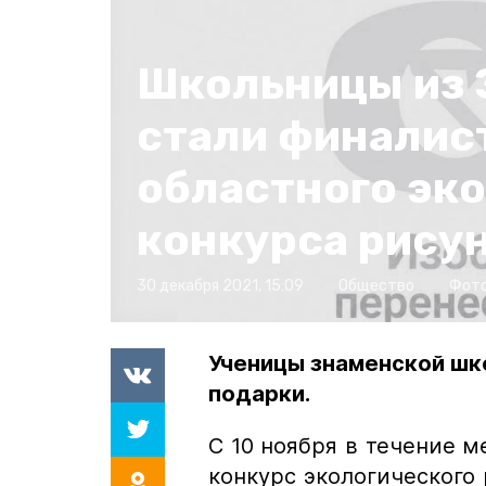
Школьницы из 
стали финалис
областного эк
конкурса рису
30 декабря 2021, 15:09
Общество
Фот
Ученицы знаменской шк
подарки.
С 10 ноября в течение м
конкурс экологического