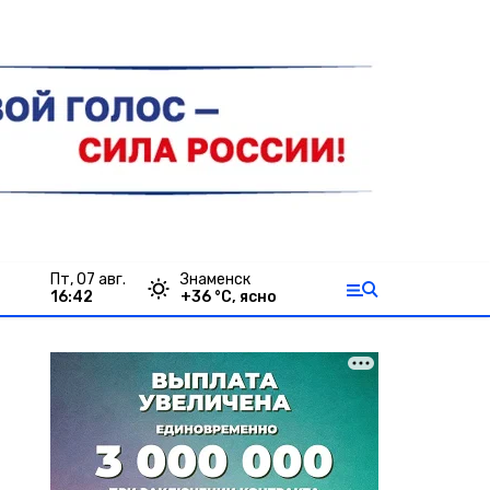
пт, 07 авг.
Знаменск
16:42
+
36
°С,
ясно