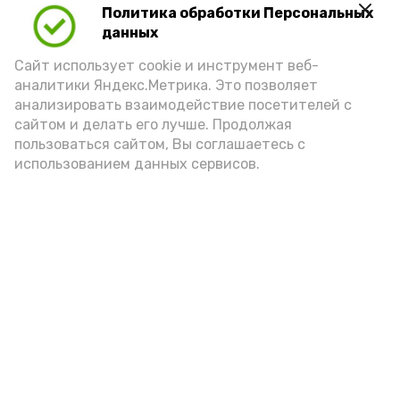
Политика обработки Персональных
Для взрослого человека безопасной
данных
порцией икры считается 30-50 граммов
(2-3 ложки). При этом следует обратить
Сайт использует cookie и инструмент веб-
аналитики Яндекс.Метрика. Это позволяет
внимание на хлеб, с которым она
анализировать взаимодействие посетителей с
подаётся: лучше выбирать
сайтом и делать его лучше. Продолжая
цельнозерновой, с мукой грубого
пользоваться сайтом, Вы соглашаетесь с
использованием данных сервисов.
помола. Есть икру следует в первой
половине дня. Кстати, полезнее для
здоровья сопроводить такой бутерброд
сочными овощами, свежей зеленью и
отварным яйцом.