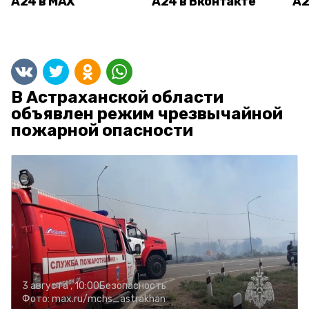
А24 в MAX
А24 в Вконтакте
А2
В Астраханской области
объявлен режим чрезвычайной
пожарной опасности
3 августа , 10:00
Безопасность
Фото:
max.ru/mchs_astrakhan