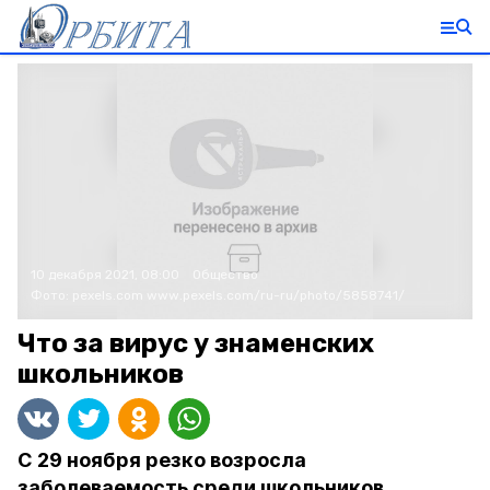
10 декабря 2021, 08:00
Общество
Фото:
pexels.com
www.pexels.com/ru-ru/photo/5858741/
Что за вирус у знаменских
школьников
С 29 ноября резко возросла
заболеваемость среди школьников