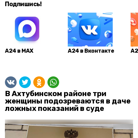
Подпишись!
А24 в MAX
А24 в Вконтакте
А2
В Ахтубинском районе три
женщины подозреваются в даче
ложных показаний в суде