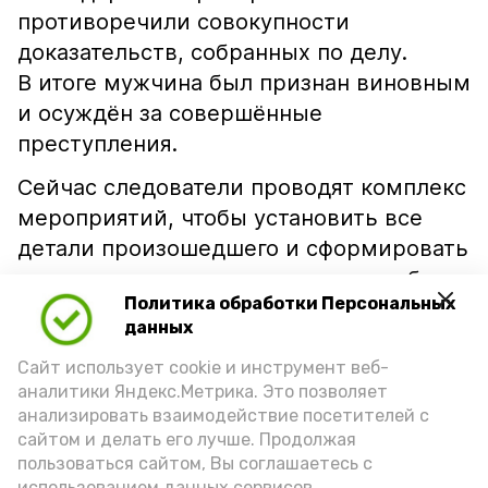
противоречили совокупности
доказательств, собранных по делу.
В итоге мужчина был признан виновным
и осуждён за совершённые
преступления.
Сейчас следователи проводят комплекс
мероприятий, чтобы установить все
детали произошедшего и сформировать
полноценную доказательственную базу
Политика обработки Персональных
по новым уголовным делам.
данных
Правоохранители напоминают: дача
Сайт использует cookie и инструмент веб-
заведомо ложных показаний не только
аналитики Яндекс.Метрика. Это позволяет
мешает отправлению правосудия,
анализировать взаимодействие посетителей с
но и влечёт серьёзную уголовную
сайтом и делать его лучше. Продолжая
ответственность.
пользоваться сайтом, Вы соглашаетесь с
использованием данных сервисов.