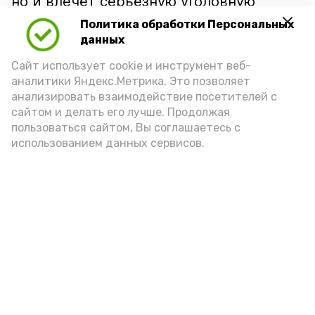
но и влечёт серьёзную уголовную
ответственность.
Политика обработки Персональных
данных
Подпишись!
Сайт использует cookie и инструмент веб-
аналитики Яндекс.Метрика. Это позволяет
анализировать взаимодействие посетителей с
сайтом и делать его лучше. Продолжая
пользоваться сайтом, Вы соглашаетесь с
использованием данных сервисов.
А24 в MAX
А24 в Вконтакте
А2
Волонтеры Знаменска лидируют
на областном этапе
всероссийской премии