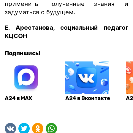
применить полученные знания и
задуматься о будущем.
Е. Арестанова, социальный педагог
КЦСОН
Подпишись!
А24 в MAX
А24 в Вконтакте
А2