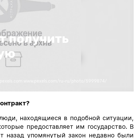
т получить
ную
pexels.com
www.pexels.com/ru-ru/photo/5999874/
контракт?
 люди, находящиеся в подобной ситуации,
которые предоставляет им государство. В
ет назад упомянутый закон недавно были