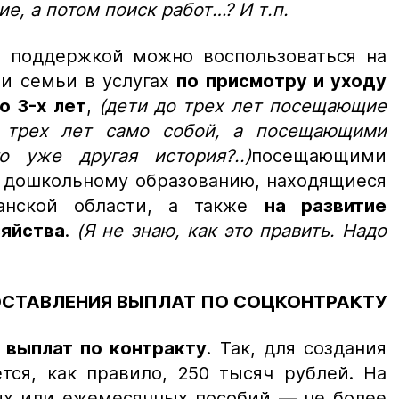
е, а потом поиск работ…? И т.п.
й поддержкой можно воспользоваться на
ти семьи в услугах
по присмотру и уходу
о 3-х лет
,
(дети до трех лет посещающие
 трех лет само собой, а посещающими
о уже другая история?..)
посещающими
о дошкольному образованию, находящиеся
ханской области, а также
на развитие
зяйства
.
(Я не знаю, как это править. Надо
ОСТАВЛЕНИЯ ВЫПЛАТ ПО СОЦКОНТРАКТУ
 выплат по контракту
. Так, для создания
тся, как правило, 250 тысяч рублей. На
х или ежемесячных пособий — не более