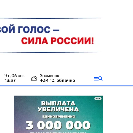
чт, 06 авг.
Знаменск
13:37
+
34
°С,
облачно