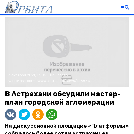
6 октября 2021, 13:05
Общество
Фото:
astrobl.ru
www.astrobl.ru/news/128853
В Астрахани обсудили мастер-
план городской агломерации
На дискуссионной площадке «Платформы»
собралось более сотни астраханцев.