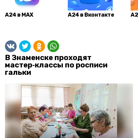
А24 в MAX
А24 в Вконтакте
А2
В Знаменске проходят
мастер‑классы по росписи
гальки