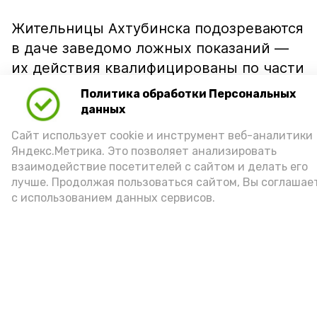
Жительницы Ахтубинска подозреваются
в даче заведомо ложных показаний —
их действия квалифицированы по части
1 статьи 307 УК РФ.
Политика обработки Персональных
данных
Как установило следствие, инцидент
произошёл в декабре 2025 года.
Сайт использует cookie и инструмент веб-аналитики
Яндекс.Метрика. Это позволяет анализировать
Подозреваемые выступали в качестве
взаимодействие посетителей с сайтом и делать его
свидетелей по уголовному делу
лучше. Продолжая пользоваться сайтом, Вы соглашае
о преступлениях против половой
с использованием данных сервисов.
неприкосновенности. В зале
Ахтубинского районного суда они дали
показания, призванные помочь
подсудимому избежать
ответственности: женщины пытались
создать ему алиби, сообщив