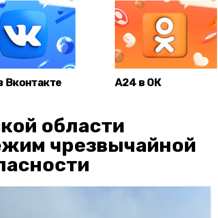
в Вконтакте
А24 в ОК
кой области
ежим чрезвычайной
пасности