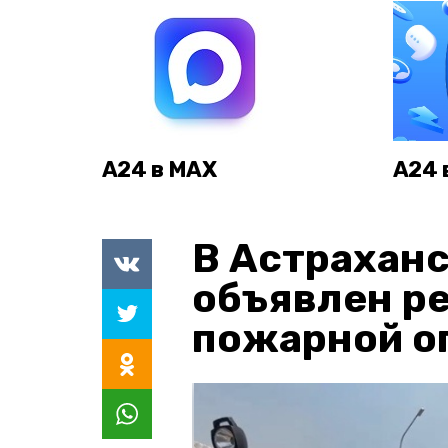
А24 в MAX
А24 
В Астраханс
объявлен р
пожарной о