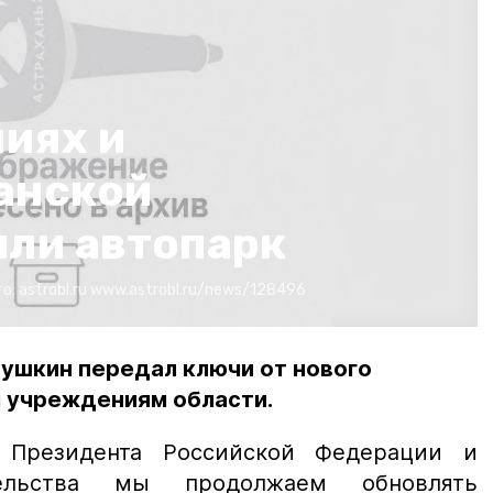
иях и
анской
или автопарк
о:
astrobl.ru
www.astrobl.ru/news/128496
бушкин передал ключи от нового
 учреждениям области.
 Президента Российской Федерации и
тельства мы продолжаем обновлять