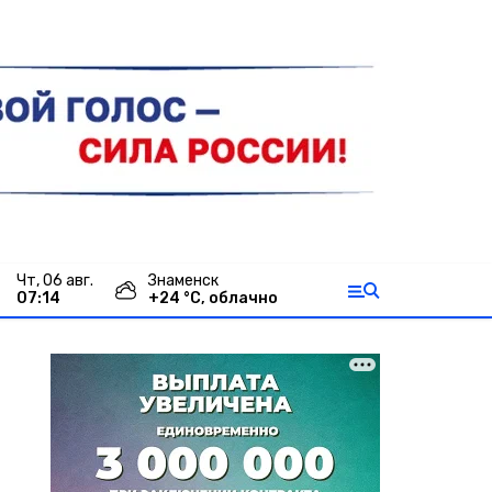
чт, 06 авг.
Знаменск
07:14
+
24
°С,
облачно