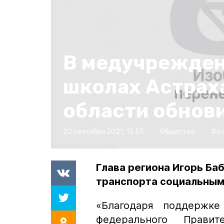
В медучрежден
школах Астрах
области обнов
20 сентября 2021, 13:55
Общество
Фот
Глава региона Игорь Ба
транспорта социальным
«Благодаря поддержке
федерального Прави