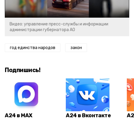
Video
Видео: управление пресс-службы и информации
администрации губернатора АО
год единства народов
закон
Подпишись!
А24 в MAX
А24 в Вконтакте
А2