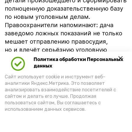
детали произошедшего и сформировать
полноценную доказательственную базу
по новым уголовным делам.
Правоохранители напоминают: дача
заведомо ложных показаний не только
мешает отправлению правосудия,
но и влечёт серьёзную уголовную
ответственность.
Политика обработки Персональных
данных
Подпишись!
Сайт использует cookie и инструмент веб-
аналитики Яндекс.Метрика. Это позволяет
анализировать взаимодействие посетителей с
сайтом и делать его лучше. Продолжая
пользоваться сайтом, Вы соглашаетесь с
использованием данных сервисов.
А24 в MAX
А24 в Вконтакте
А2