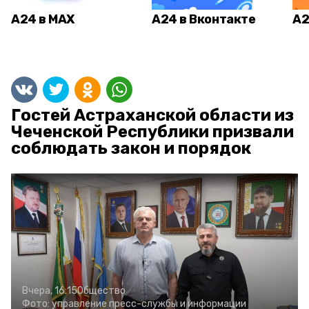
А24 в MAX
А24 в Вконтакте
А2
Гостей Астраханской области из
Чеченской Республики призвали
соблюдать закон и порядок
Вчера, 16:15
Общество
Фото:
управление пресс-службы и информации