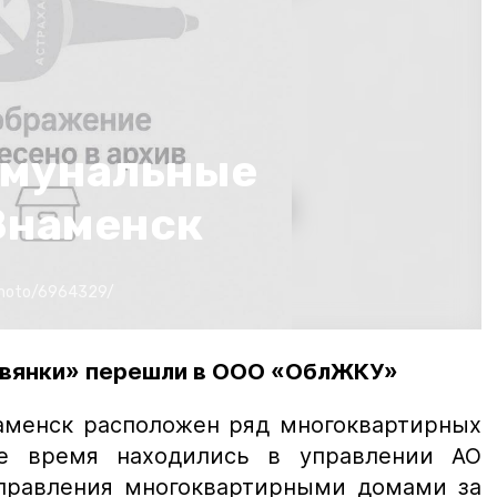
оммунальные
Знаменск
photo/6964329/
авянки» перешли в ООО «ОблЖКУ»
аменск расположен ряд многоквартирных
е время находились в управлении АО
управления многоквартирными домами за