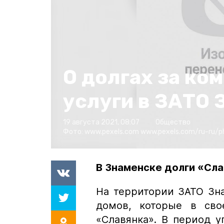
О долгах за к
услуги в ЗАТО 
19 августа 2021, 08:07
Общество
Фото:
www.pexels.com
www.pexels.com/ru-ru/
В Знаменске долги «Сл
На территории ЗАТО Зн
домов, которые в сво
«Славянка». В период 