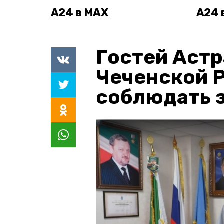
А24 в MAX
А24 
Гостей Астр
Чеченской 
соблюдать з