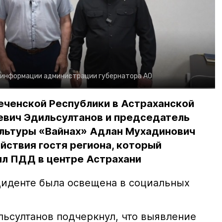
 информации администрации губернатора АО
еченской Республики в Астраханской
евич Эдильсултанов и председатель
льтуры «Вайнах» Адлан Мухадинович
йствия гостя региона, который
л ПДД в центре Астрахани
иденте была освещена в социальных
ьсултанов подчеркнул, что выявление