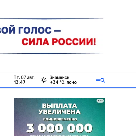
пт, 07 авг.
Знаменск
13:47
+
34
°С,
ясно