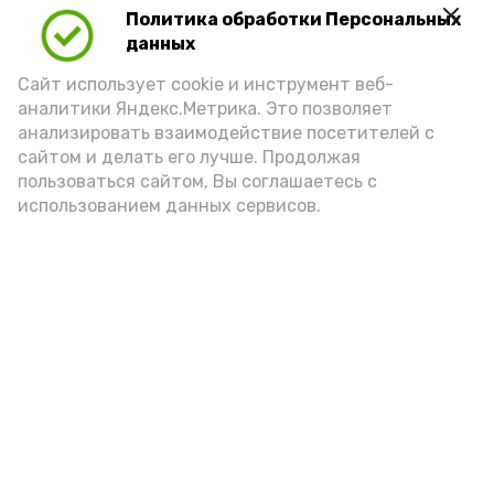
Политика обработки Персональных
данных
Сайт использует cookie и инструмент веб-
аналитики Яндекс.Метрика. Это позволяет
анализировать взаимодействие посетителей с
А24 в MAX
А24 в Вконтакте
А2
сайтом и делать его лучше. Продолжая
пользоваться сайтом, Вы соглашаетесь с
использованием данных сервисов.
Астраханцам дали алгоритм
действий при ракетной
опасности