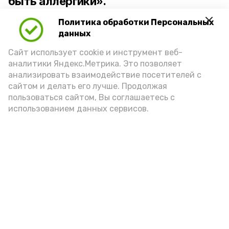
быть аллергики».
Политика обработки Персональных
Для взрослого человека безопасной
данных
порцией икры считается 30-50 граммов
(2-3 ложки). При этом следует обратить
Сайт использует cookie и инструмент веб-
аналитики Яндекс.Метрика. Это позволяет
внимание на хлеб, с которым она
анализировать взаимодействие посетителей с
подаётся: лучше выбирать
сайтом и делать его лучше. Продолжая
цельнозерновой, с мукой грубого
пользоваться сайтом, Вы соглашаетесь с
использованием данных сервисов.
помола. Есть икру следует в первой
половине дня. Кстати, полезнее для
здоровья сопроводить такой бутерброд
сочными овощами, свежей зеленью и
отварным яйцом.