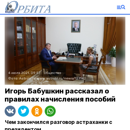
4 июля 2021, 09:57
Общество
Фото:
Astrobl.ru
www.astrobl.ru/news/127142
Игорь Бабушкин рассказал о
правилах начисления пособий
Чем закончился разговор астраханки с
президентом