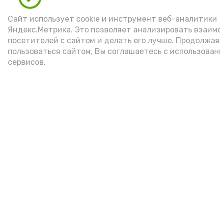
Подпишись!
Сайт использует cookie и инструмент веб-аналитики
Яндекс.Метрика. Это позволяет анализировать взаи
посетителей с сайтом и делать его лучше. Продолжая
пользоваться сайтом, Вы соглашаетесь с использова
сервисов.
А24 в MAX
А24 в Вконтакте
А2
Астраханцам дали алгоритм
действий при ракетной
опасности