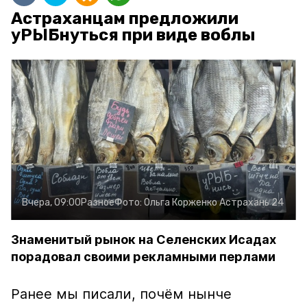
Астраханцам предложили
уРЫБнуться при виде воблы
Вчера, 09:00
Разное
Фото:
Ольга Корженко
Астрахань 24
Знаменитый рынок на Селенских Исадах
порадовал своими рекламными перлами
Ранее мы писали, почём нынче