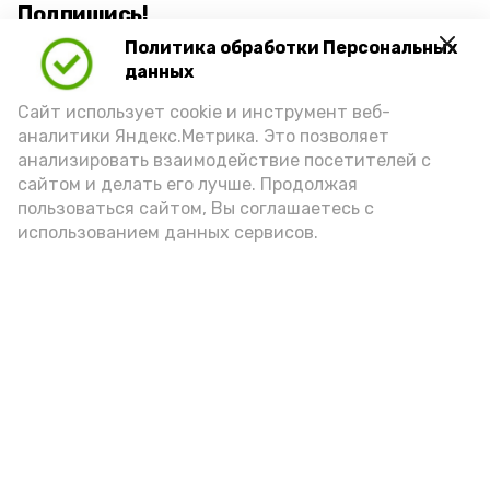
Подпишись!
Политика обработки Персональных
данных
Сайт использует cookie и инструмент веб-
аналитики Яндекс.Метрика. Это позволяет
анализировать взаимодействие посетителей с
А24 в MAX
А24 в Вконтакте
А2
сайтом и делать его лучше. Продолжая
пользоваться сайтом, Вы соглашаетесь с
использованием данных сервисов.
Астраханцам дали алгоритм
действий при ракетной
опасности