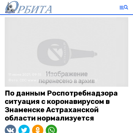
11 июня 2021, 09:15
Общество
Фото:
CDC
www.pexels.com/ru-ru/photo/3993212/
По данным Роспотребнадзора
ситуация с коронавирусом в
Знаменске Астраханской
области нормализуется