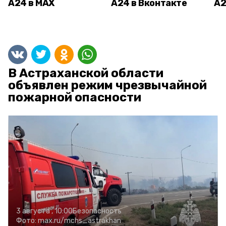
А24 в MAX
А24 в Вконтакте
А2
В Астраханской области
объявлен режим чрезвычайной
пожарной опасности
3 августа , 10:00
Безопасность
Фото:
max.ru/mchs_astrakhan