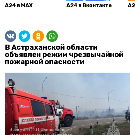
А24 в MAX
А24 в Вконтакте
А2
В Астраханской области
объявлен режим чрезвычайной
пожарной опасности
3 августа , 10:00
Безопасность