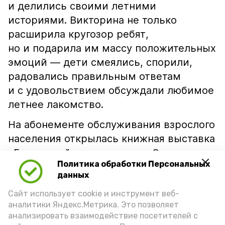
и делились своими летними
историями. Викторина не только
расширила кругозор ребят,
но и подарила им массу положительных
эмоций — дети смеялись, спорили,
радовались правильным ответам
и с удовольствием обсуждали любимое
летнее лакомство.
На абонементе обслуживания взрослого
населения открылась книжная выставка
«Бесценный дар природы». Экспозиция
Политика обработки Персональных
— настоящий гимн бахчевым и
данных
помидорным культурам. Здесь собраны
Сайт использует cookie и инструмент веб-
издания, рассказывающие о традициях
аналитики Яндекс.Метрика. Это позволяет
выращивания арбузов и помидоров, об
анализировать взаимодействие посетителей с
агротехнике, истории бахчеводства в