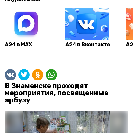
А24 в MAX
А24 в Вконтакте
А2
В Знаменске проходят
мероприятия, посвященные
арбузу