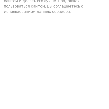
сайтом и делать его лучше. Продолжая
крае, а также о пользе этих культур.
пользоваться сайтом, Вы соглашаетесь с
использованием данных сервисов.
Подпишись!
А24 в MAX
А24 в Вконтакте
А2
В Знаменске вспоминают
творческое наследие писателя-
земляка