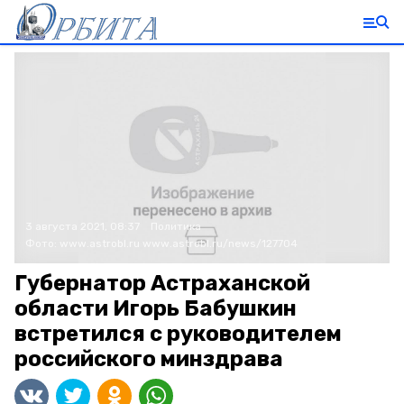
3 августа 2021, 08:37
Политика
Фото:
www.astrobl.ru
www.astrobl.ru/news/127704
Губернатор Астраханской
области Игорь Бабушкин
встретился с руководителем
российского минздрава