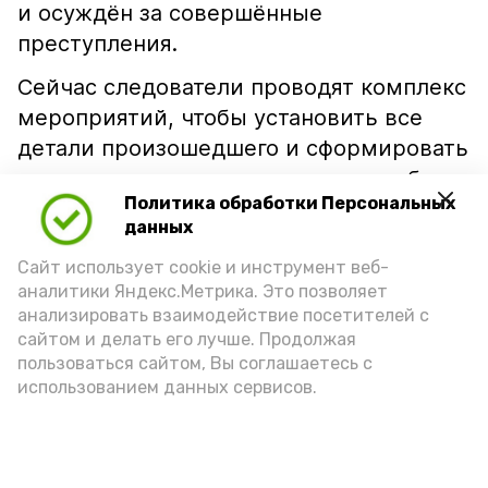
и осуждён за совершённые
преступления.
Сейчас следователи проводят комплекс
мероприятий, чтобы установить все
детали произошедшего и сформировать
полноценную доказательственную базу
Политика обработки Персональных
по новым уголовным делам.
данных
Правоохранители напоминают: дача
Сайт использует cookie и инструмент веб-
заведомо ложных показаний не только
аналитики Яндекс.Метрика. Это позволяет
мешает отправлению правосудия,
анализировать взаимодействие посетителей с
но и влечёт серьёзную уголовную
сайтом и делать его лучше. Продолжая
ответственность.
пользоваться сайтом, Вы соглашаетесь с
использованием данных сервисов.
Подпишись!