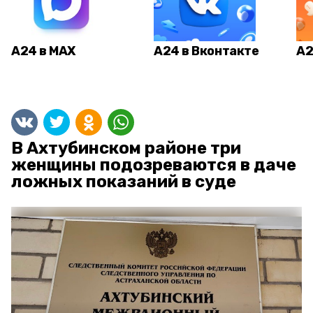
А24 в MAX
А24 в Вконтакте
А2
В Ахтубинском районе три
женщины подозреваются в даче
ложных показаний в суде