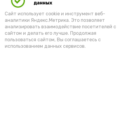
данных
порцией икры считается 30-50 граммов
(2-3 ложки). При этом следует обратить
Сайт использует cookie и инструмент веб-
аналитики Яндекс.Метрика. Это позволяет
внимание на хлеб, с которым она
анализировать взаимодействие посетителей с
подаётся: лучше выбирать
сайтом и делать его лучше. Продолжая
цельнозерновой, с мукой грубого
пользоваться сайтом, Вы соглашаетесь с
использованием данных сервисов.
помола. Есть икру следует в первой
половине дня. Кстати, полезнее для
здоровья сопроводить такой бутерброд
сочными овощами, свежей зеленью и
отварным яйцом.