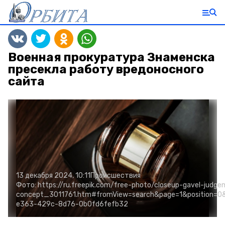
Военная прокуратура Знаменска
пресекла работу вредоносного
сайта
13 декабря 2024, 10:11
Происшествия
Фото:
https://ru.freepik.com/free-photo/closeup-gavel-judg
concept_3011761.htm#fromView=search&page=1&position=0&
e363-429c-8d76-0b0fd6fefb32