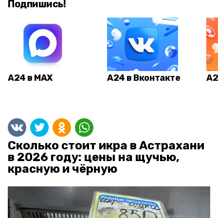
Подпишись!
А24 в MAX
А24 в Вконтакте
А2
Сколько стоит икра в Астрахани
в 2026 году: цены на щучью,
красную и чёрную