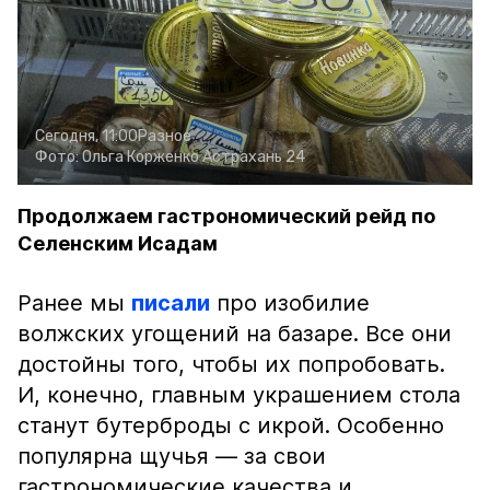
Сегодня, 11:00
Разное
Фото:
Ольга Корженко
Астрахань 24
Продолжаем гастрономический рейд по
Селенским Исадам
Ранее мы
писали
про изобилие
волжских угощений на базаре. Все они
достойны того, чтобы их попробовать.
И, конечно, главным украшением стола
станут бутерброды с икрой. Особенно
популярна щучья — за свои
гастрономические качества и