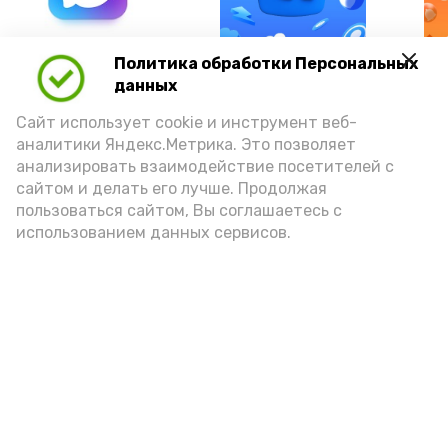
А24 в MAX
А24 в Вконтакте
А2
Политика обработки Персональных
данных
Сайт использует cookie и инструмент веб-
аналитики Яндекс.Метрика. Это позволяет
анализировать взаимодействие посетителей с
В Астраханской области
сайтом и делать его лучше. Продолжая
объявлен режим чрезвычайной
пользоваться сайтом, Вы соглашаетесь с
использованием данных сервисов.
пожарной опасности