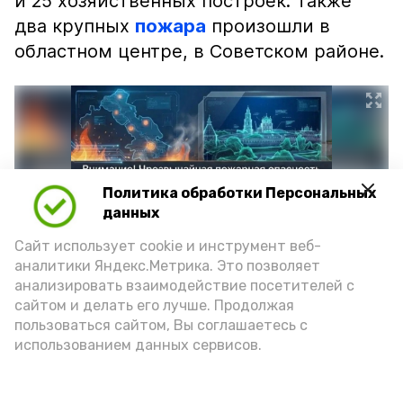
и 25 хозяйственных построек. Также
два крупных
пожара
произошли в
областном центре, в Советском районе.
Политика обработки Персональных
данных
Сайт использует cookie и инструмент веб-
аналитики Яндекс.Метрика. Это позволяет
анализировать взаимодействие посетителей с
сайтом и делать его лучше. Продолжая
Фото: max.ru/mchs_astrakhan
пользоваться сайтом, Вы соглашаетесь с
использованием данных сервисов.