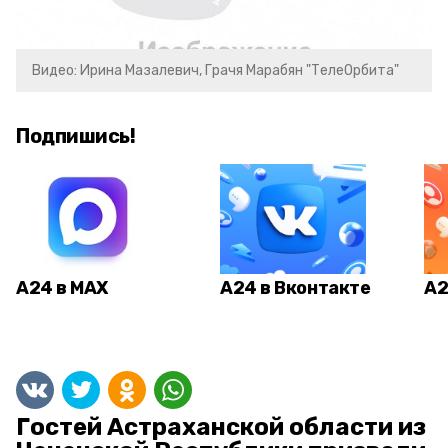
Видео: Ирина Мазалевич, Грачя Марабян "ТелеОрбита"
Подпишись!
А24 в MAX
А24 в Вконтакте
А2
Гостей Астраханской области из