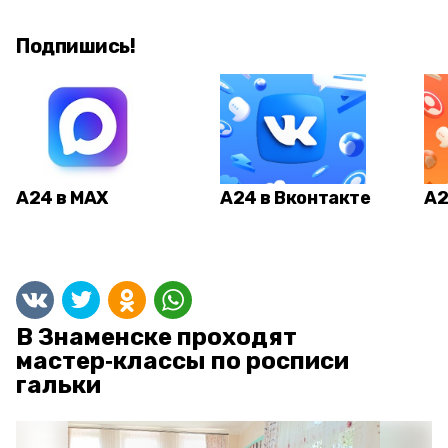
Подпишись!
А24 в MAX
А24 в Вконтакте
А2
В Знаменске проходят
мастер‑классы по росписи
гальки