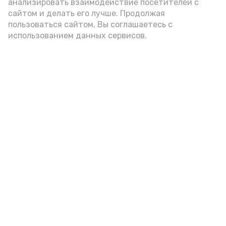
анализировать взаимодействие посетителей с
А24 в MAX
А24 в Вконтакте
А2
сайтом и делать его лучше. Продолжая
пользоваться сайтом, Вы соглашаетесь с
использованием данных сервисов.
В Ахтубинском районе три
женщины подозреваются в даче
ложных показаний в суде