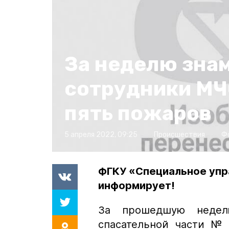
За неделю зна
сотрудники МЧ
пять пожаров
5 апреля 2022, 09:25
Происшествия
Ф
ФГКУ «Специальное упр
информирует!
За прошедшую недел
спасательной части № 