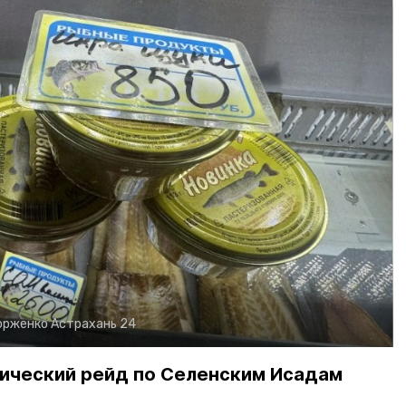
орженко
Астрахань 24
ический рейд по Селенским Исадам