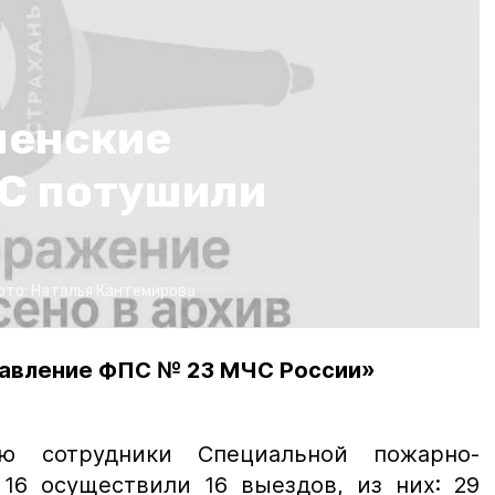
менские
С потушили
ото:
Наталья Кантемирова
авление ФПС № 23 МЧС России»
ю сотрудники Специальной пожарно-
16 осуществили 16 выездов, из них: 29