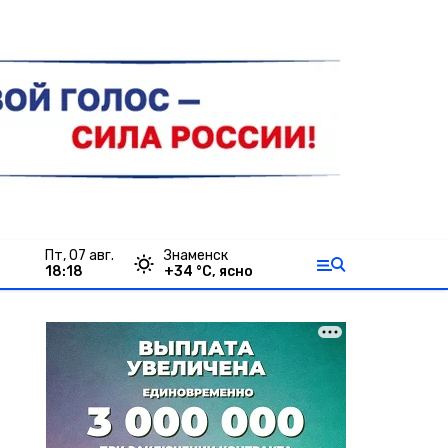
пт, 07 авг.
Знаменск
18:18
+
34
°С,
ясно