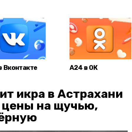
в Вконтакте
А24 в ОК
ит икра в Астрахани
: цены на щучью,
чёрную