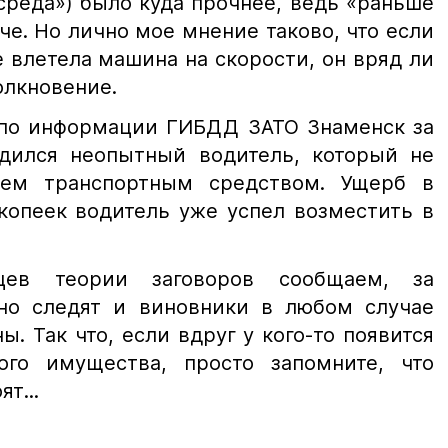
среда») было куда прочнее, ведь «раньше
че. Но лично мое мнение таково, что если
 влетела машина на скорости, он вряд ли
олкновение.
, по информации ГИБДД ЗАТО Знаменск за
дился неопытный водитель, который не
ием транспортным средством. Ущерб в
копеек водитель уже успел возместить в
цев теории заговоров сообщаем, за
но следят и виновники в любом случае
ы. Так что, если вдруг у кого-то появится
ого имущества, просто запомните, что
т...