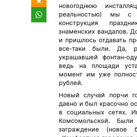
новогоднюю инсталл
реальностью) мы с 
конструкция праздн
знаменских вандалов. До
и пришлось отдавать п
все-таки были. Да, 
украшавшей фонтан-од
ведь на площади уста
момент им уже полнос
рублей.
Новый случай порчи г
давно и был красочно о
в социальных сетях. И
Комсомольской. Был
заграждение (новое 