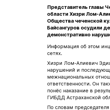
Представитель главы Ч
области Хизри Лом-Али
Общества чеченской ку
Байсангуров осудили де
демонстративно наруши
Информация об этом инц
сетях.
Хизри Лом-Алиевич Эдил
нарушений и последующе
межнациональных отноше
ответственности. Он та
понёс наказание в резу
ГИБДД Астраханской обл
По словам председателя