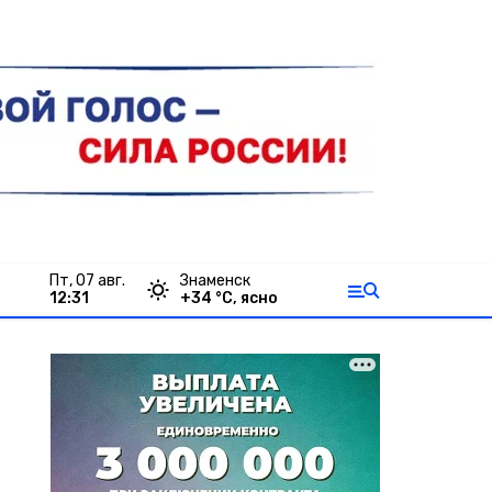
пт, 07 авг.
Знаменск
12:31
+
34
°С,
ясно