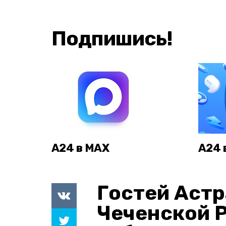
Подпишись!
А24 в MAX
А24 
Гостей Астр
Чеченской 