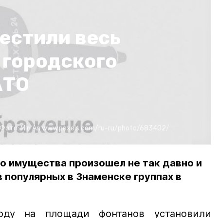
естили весь
 городского
АТО
Фото:
Min An
www.pexels.com/ru-ru/photo/683402/
о имущества произошел не так давно и
 популярных в Знаменске группах в
оду на площади фонтанов установили