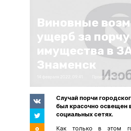
Виновные возм
ущерб за порчу
имущества в З
Знаменск
14 февраля 2022, 09:41
Происшествия
Случай порчи городског
был красочно освещен в
социальных сетях.
Как только в этом г