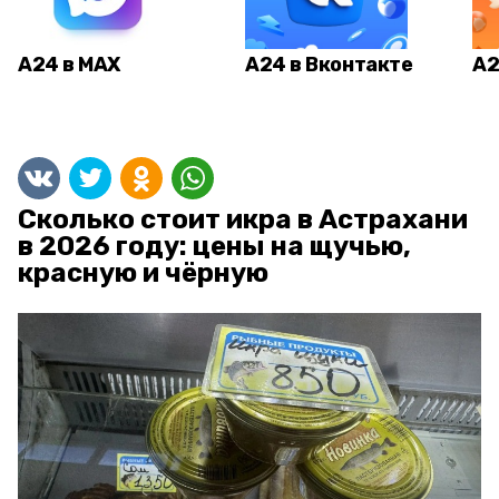
А24 в MAX
А24 в Вконтакте
А2
Сколько стоит икра в Астрахани
в 2026 году: цены на щучью,
красную и чёрную