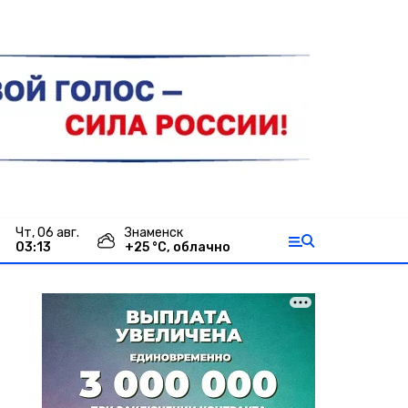
чт, 06 авг.
Знаменск
03:13
+
25
°С,
облачно