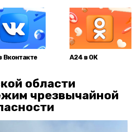
в Вконтакте
А24 в ОК
кой области
ежим чрезвычайной
пасности