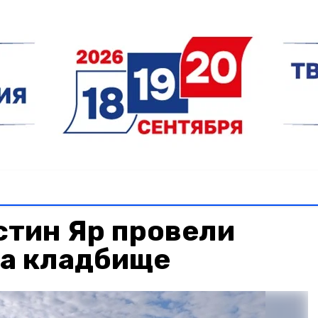
стин Яр провели
на кладбище