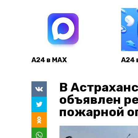
А24 в MAX
А24 
В Астраханс
объявлен р
пожарной о