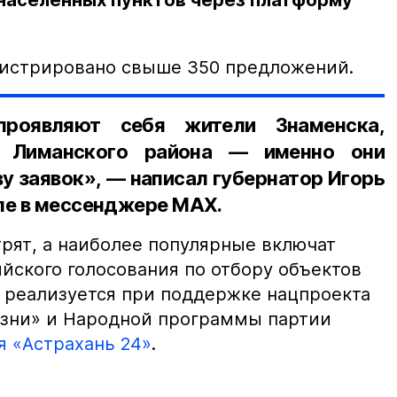
 населённых пунктов через платформу
гистрировано свыше 350 предложений.
проявляют себя жители Знаменска,
и Лиманского района — именно они
у заявок», — написал губернатор Игорь
ле в мессенджере MAX.
рят, а наиболее популярные включат
йского голосования по отбору объектов
т реализуется при поддержке нацпроекта
изни» и Народной программы партии
я «Астрахань 24»
.