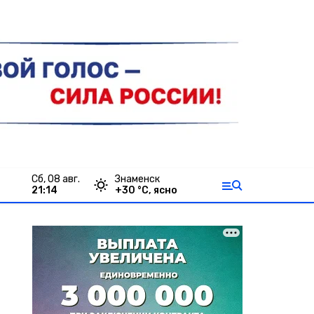
сб, 08 авг.
Знаменск
21:14
+
30
°С,
ясно