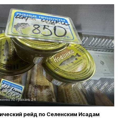
рженко
Астрахань 24
ический рейд по Селенским Исадам