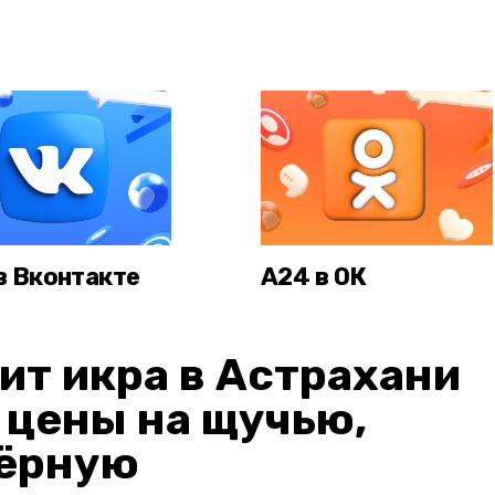
в Вконтакте
А24 в ОК
ит икра в Астрахани
: цены на щучью,
чёрную