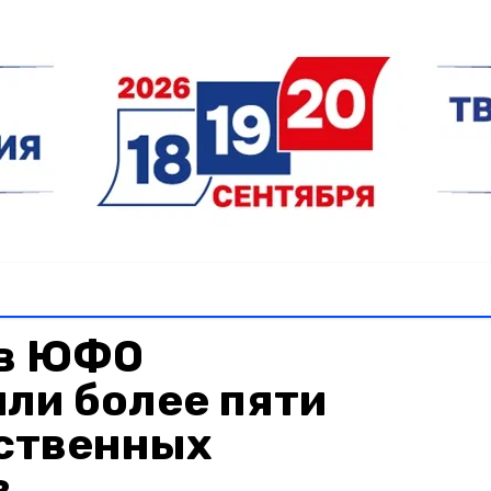
 в ЮФО
ли более пяти
ственных
в