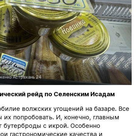
рженко
Астрахань 24
ический рейд по Селенским Исадам
билие волжских угощений на базаре. Все
ы их попробовать. И, конечно, главным
т бутерброды с икрой. Особенно
вои гастрономические качества и