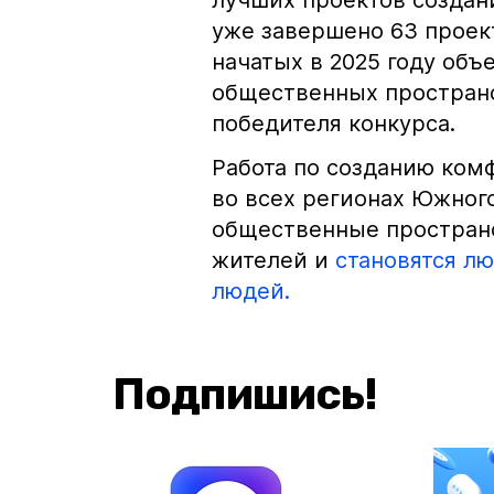
лучших проектов создан
уже завершено 63 проект
начатых в 2025 году объ
общественных пространс
победителя конкурса.
Работа по созданию ком
во всех регионах Южног
общественные пространс
жителей и
становятся л
людей.
Подпишись!