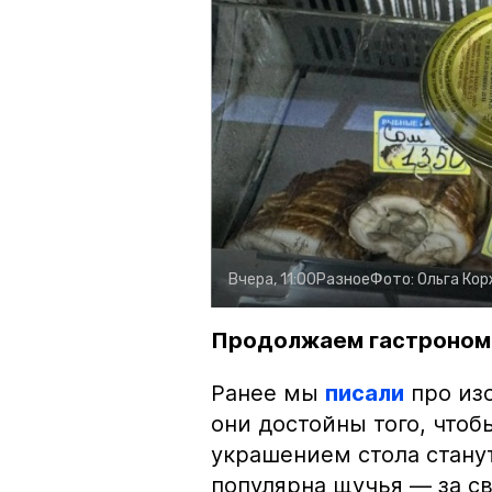
Вчера, 11:00
Разное
Фото:
Ольга Ко
Продолжаем гастроном
Ранее мы
писали
про изо
они достойны того, чтоб
украшением стола стану
популярна щучья — за с