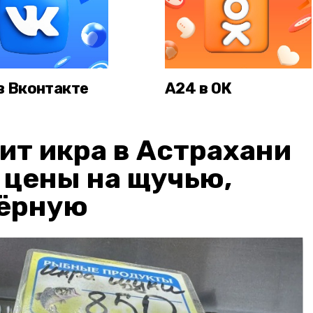
в Вконтакте
А24 в ОК
ит икра в Астрахани
: цены на щучью,
чёрную