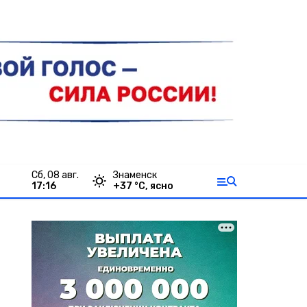
сб, 08 авг.
Знаменск
17:16
+
37
°С,
ясно