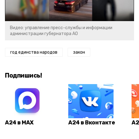
Video
Видео: управление пресс-службы и информации
администрации губернатора АО
год единства народов
закон
Подпишись!
А24 в MAX
А24 в Вконтакте
А2