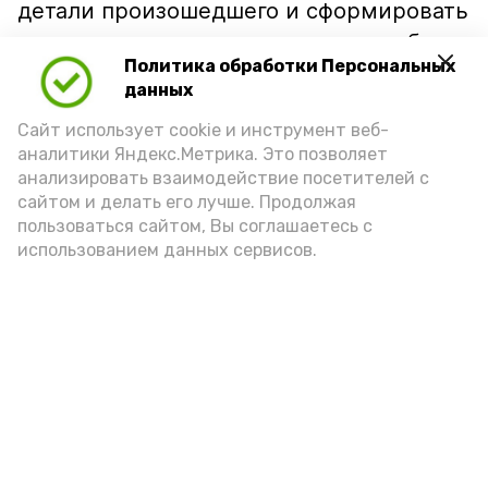
детали произошедшего и сформировать
полноценную доказательственную базу
Политика обработки Персональных
по новым уголовным делам.
данных
Правоохранители напоминают: дача
Сайт использует cookie и инструмент веб-
заведомо ложных показаний не только
аналитики Яндекс.Метрика. Это позволяет
мешает отправлению правосудия,
анализировать взаимодействие посетителей с
но и влечёт серьёзную уголовную
сайтом и делать его лучше. Продолжая
ответственность.
пользоваться сайтом, Вы соглашаетесь с
использованием данных сервисов.
Подпишись!
А24 в MAX
А24 в Вконтакте
А2