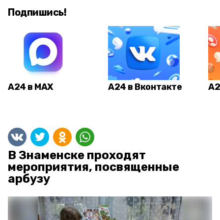
Подпишись!
А24 в MAX
А24 в Вконтакте
А2
В Знаменске проходят
мероприятия, посвященные
арбузу