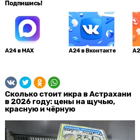
Подпишись!
А24 в MAX
А24 в Вконтакте
А2
Сколько стоит икра в Астрахани
в 2026 году: цены на щучью,
красную и чёрную