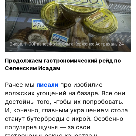
Вчера, 11:00
Разное
Фото:
Ольга Корженко
Астрахань 24
Продолжаем гастрономический рейд по
Селенским Исадам
Ранее мы
писали
про изобилие
волжских угощений на базаре. Все они
достойны того, чтобы их попробовать.
И, конечно, главным украшением стола
станут бутерброды с икрой. Особенно
популярна щучья — за свои
гастрономические качества и