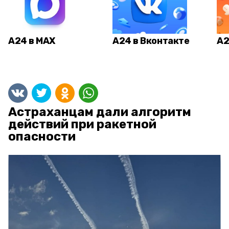
А24 в MAX
А24 в Вконтакте
А2
Астраханцам дали алгоритм
действий при ракетной
опасности