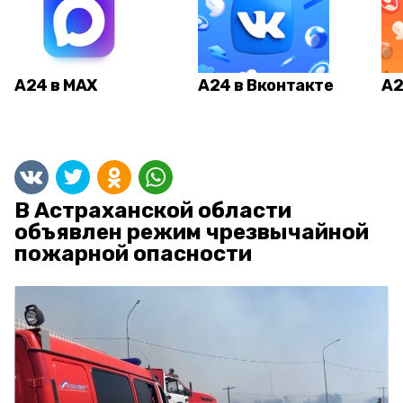
А24 в MAX
А24 в Вконтакте
А2
В Астраханской области
объявлен режим чрезвычайной
пожарной опасности