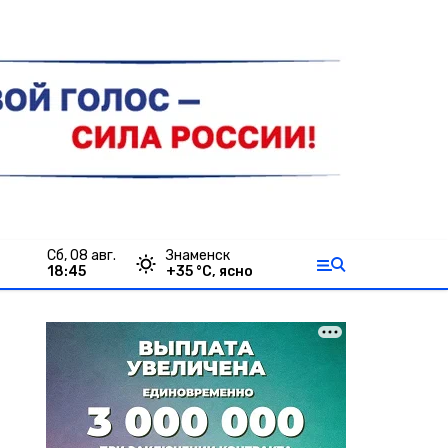
сб, 08 авг.
Знаменск
18:45
+
35
°С,
ясно