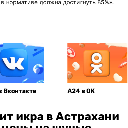
 в нормативе должна достигнуть 85%».
в Вконтакте
А24 в ОК
ит икра в Астрахани
: цены на щучью,