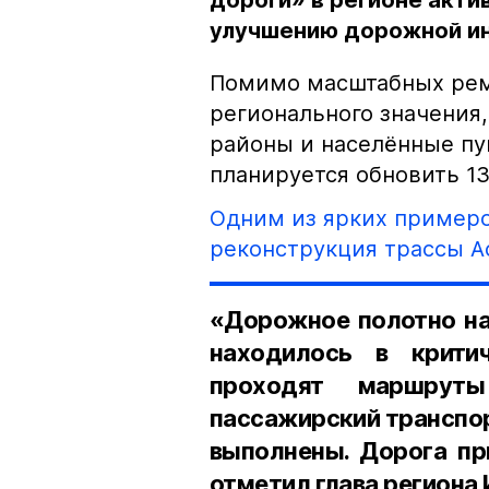
дороги» в регионе акти
улучшению дорожной и
Помимо масштабных ремо
регионального значения
районы и населённые пун
планируется обновить 1
Одним из ярких примеро
реконструкция трассы А
«Дорожное полотно на
находилось в крити
проходят маршруты
пассажирский транспор
выполнены. Дорога пр
отметил глава региона