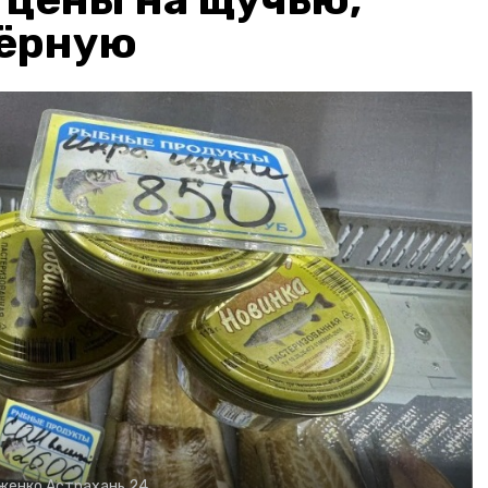
чёрную
рженко
Астрахань 24