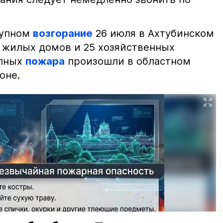
рупном
возгорание
26 июля в Ахтубинском
2 жилых домов и 25 хозяйственных
упных
пожара
произошли в областном
оне.