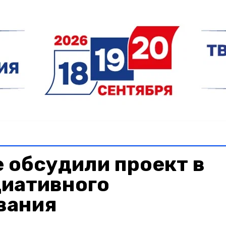
 обсудили проект в
циативного
вания