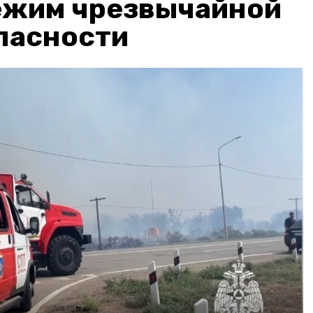
ежим чрезвычайной
пасности