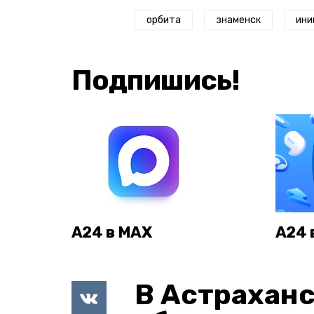
орбита
знаменск
ини
Подпишись!
А24 в MAX
А24 
В Астраханс