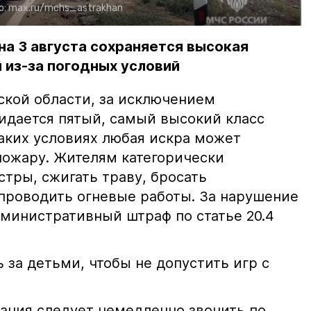
о:
max.ru/mchs_astrakhan
на 3 августа сохраняется высокая
 из-за погодных условий
ской области, за исключением
жидается пятый, самый высокий класс
таких условиях любая искра может
пожару. Жителям категорически
тры, сжигать траву, бросать
проводить огневые работы. За нарушение
министративный штраф по статье 20.4
 за детьми, чтобы не допустить игр с
ания следует немедленно звонить по