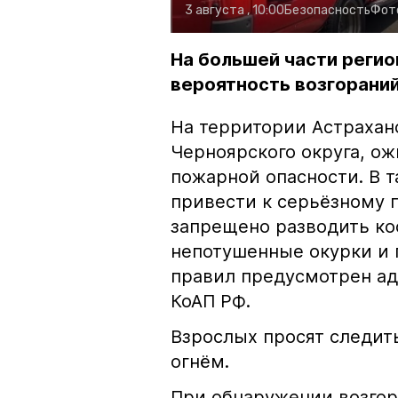
3 августа , 10:00
Безопасность
Фот
На большей части регио
вероятность возгораний
На территории Астрахан
Черноярского округа, о
пожарной опасности. В 
привести к серьёзному 
запрещено разводить кос
непотушенные окурки и 
правил предусмотрен ад
КоАП РФ.
Взрослых просят следить
огнём.
При обнаружении возгор