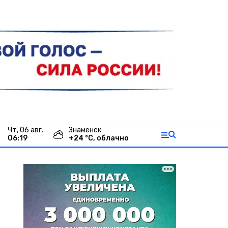
чт, 06 авг.
Знаменск
06:19
+
24
°С,
облачно