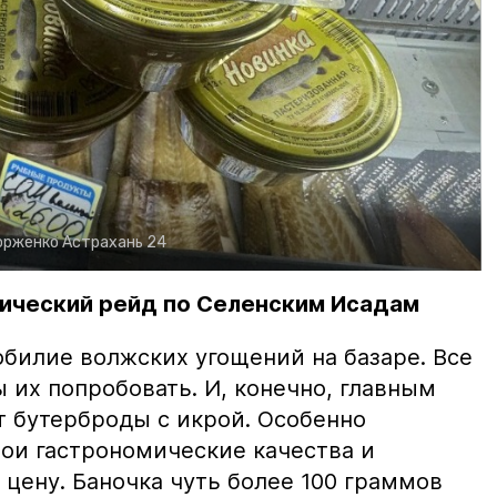
орженко
Астрахань 24
ический рейд по Селенским Исадам
билие волжских угощений на базаре. Все
ы их попробовать. И, конечно, главным
т бутерброды с икрой. Особенно
вои гастрономические качества и
цену. Баночка чуть более 100 граммов