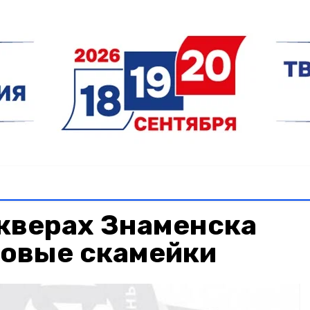
скверах Знаменска
новые скамейки