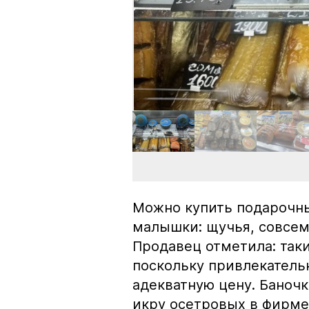
Можно купить подарочны
малышки: щучья, совсем
Продавец отметила: так
поскольку привлекатель
адекватную цену. Баноч
икру осетровых в фирме