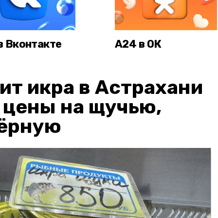
в Вконтакте
А24 в ОК
ит икра в Астрахани
: цены на щучью,
чёрную