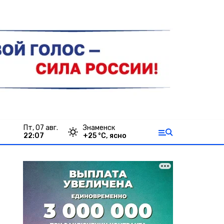
пт, 07 авг.
Знаменск
22:07
+
25
°С,
ясно