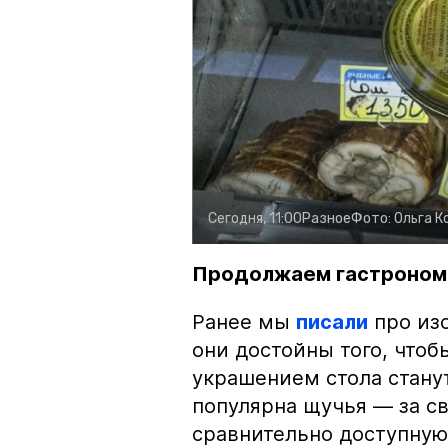
Сегодня, 11:00
Разное
Фото:
Ольга К
Продолжаем гастроном
Ранее мы
писали
про изо
они достойны того, чтоб
украшением стола стану
популярна щучья — за с
сравнительно доступную 