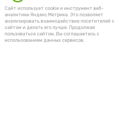
Video
Сайт использует cookie и инструмент веб-
аналитики Яндекс.Метрика. Это позволяет
анализировать взаимодействие посетителей с
сайтом и делать его лучше. Продолжая
Видео: управление пресс-службы и информации
пользоваться сайтом, Вы соглашаетесь с
администрации губернатора АО
использованием данных сервисов.
год единства народов
закон
Подпишись!
А24 в MAX
А24 в Вконтакте
А2