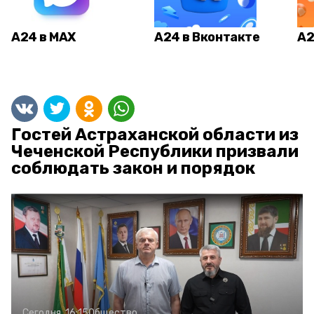
А24 в MAX
А24 в Вконтакте
А2
Гостей Астраханской области из
Чеченской Республики призвали
соблюдать закон и порядок
Сегодня, 16:15
Общество