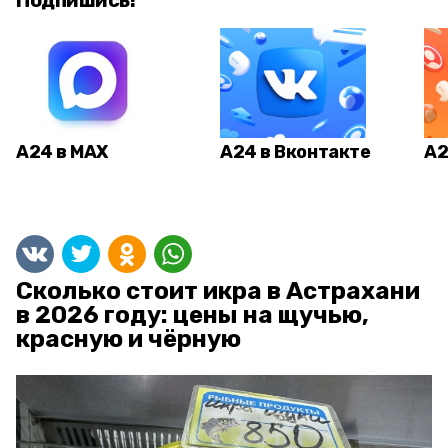
Подпишись!
А24 в MAX
А24 в Вконтакте
А2
Сколько стоит икра в Астрахани
в 2026 году: цены на щучью,
красную и чёрную