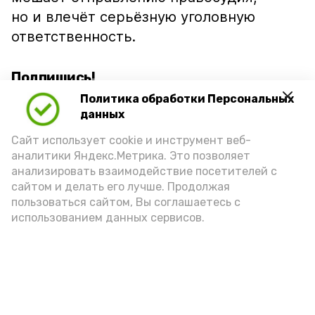
но и влечёт серьёзную уголовную
ответственность.
Подпишись!
Политика обработки Персональных
данных
Сайт использует cookie и инструмент веб-
аналитики Яндекс.Метрика. Это позволяет
анализировать взаимодействие посетителей с
А24 в MAX
А24 в Вконтакте
А2
сайтом и делать его лучше. Продолжая
пользоваться сайтом, Вы соглашаетесь с
использованием данных сервисов.
Волонтеры Знаменска лидируют
на областном этапе