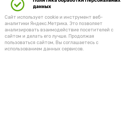
Политика обработки Персональных
Для взрослого человека безопасной
данных
порцией икры считается 30-50 граммов
(2-3 ложки). При этом следует обратить
Сайт использует cookie и инструмент веб-
аналитики Яндекс.Метрика. Это позволяет
внимание на хлеб, с которым она
анализировать взаимодействие посетителей с
подаётся: лучше выбирать
сайтом и делать его лучше. Продолжая
цельнозерновой, с мукой грубого
пользоваться сайтом, Вы соглашаетесь с
использованием данных сервисов.
помола. Есть икру следует в первой
половине дня. Кстати, полезнее для
здоровья сопроводить такой бутерброд
сочными овощами, свежей зеленью и
отварным яйцом.